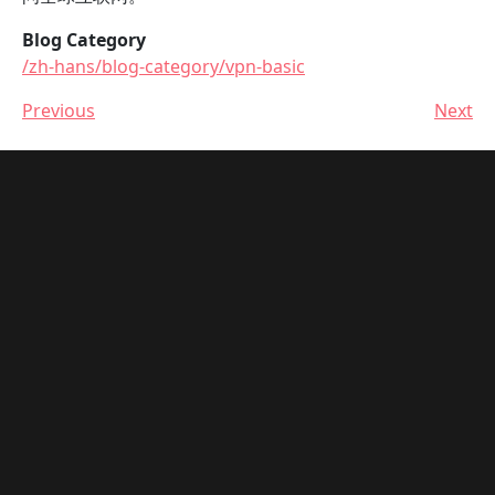
Blog Category
/zh-hans/blog-category/vpn-basic
Previous
Next