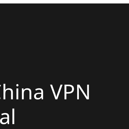
China VPN
al